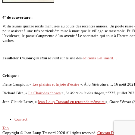
e
4
de couverture :
Voilà réunis quinze récits menuisés au cours des récentes années. Un poète russe
pour assister à une très particulière mise à mort que le village se rassemble. Et l
l’évidence, le passé s’augmente d’un avenir ! Le sacristain qui tout à l’heure co
vaches.
Feuilleter
Un jour qui était la nuit
sur le site des
éditions Gallimard
…
Critique :
Pierre Campion, «
Les plaisirs et la joie d’écrire
»,
À la littérature…
, 16 août 2021
Richard Blin, «
La Chair des choses
»,
Le Matricule des Anges
, n°225, juillet 202
Jean-Claude Leroy, «
Jean-Loup Trassard en retour de mémoire
»,
Outre l’écran
(
Contact
Top
Copyright ©
Jean-Loup Trassard
2026 All rights reserved.
Custom Design by Yo