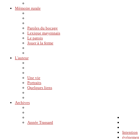
Mémoire rurale
Paroles du bocage
Lexique mayennais
Le patois
Jouer à la ferme
L'auteur
Une vie
Portraits
Quelques liens
Archives
Année Trassard
Intention
événemen