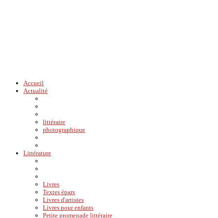
Accueil
Actualité
littéraire
photographique
Littérature
Livres
Textes épars
Livres d'artistes
Livres pour enfants
Petite promenade littéraire