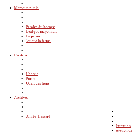
Mémoire rurale
Paroles du bocage
Lexique mayennais
Le patois
Jouer à la ferme
L'auteur
Une vie
Portraits
Quelques liens
Archives
Année Trassard
Intention
événemen