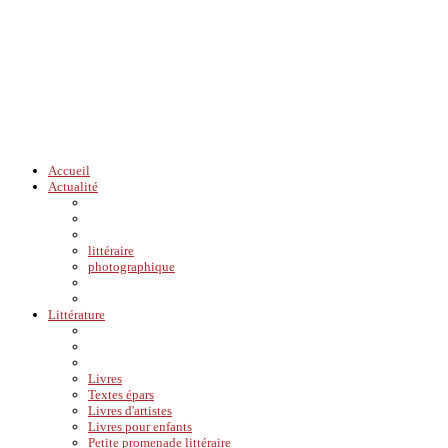
Accueil
Actualité
littéraire
photographique
Littérature
Livres
Textes épars
Livres d'artistes
Livres pour enfants
Petite promenade littéraire