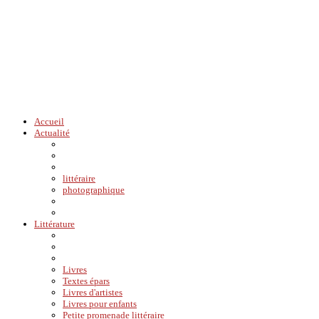
Accueil
Actualité
littéraire
photographique
Littérature
Livres
Textes épars
Livres d'artistes
Livres pour enfants
Petite promenade littéraire