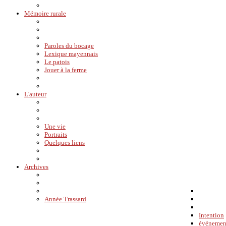
Mémoire rurale
Paroles du bocage
Lexique mayennais
Le patois
Jouer à la ferme
L'auteur
Une vie
Portraits
Quelques liens
Archives
Année Trassard
Intention
événemen