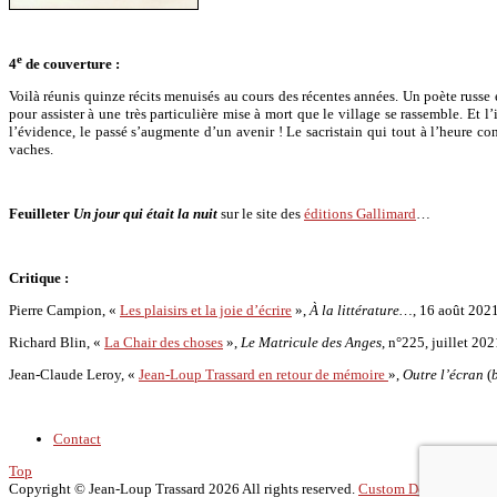
e
4
de couverture :
Voilà réunis quinze récits menuisés au cours des récentes années. Un poète russe
pour assister à une très particulière mise à mort que le village se rassemble. Et l
l’évidence, le passé s’augmente d’un avenir ! Le sacristain qui tout à l’heure co
vaches.
Feuilleter
Un jour qui était la nuit
sur le site des
éditions Gallimard
…
Critique :
Pierre Campion, «
Les plaisirs et la joie d’écrire
»,
À la littérature…
, 16 août 2021
Richard Blin, «
La Chair des choses
»,
Le Matricule des Anges
, n°225, juillet 202
Jean-Claude Leroy, «
Jean-Loup Trassard en retour de mémoire
»,
Outre l’écran
(
Contact
Top
Copyright ©
Jean-Loup Trassard
2026 All rights reserved.
Custom Design by Yo