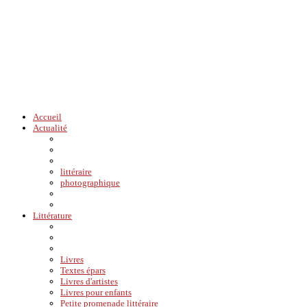
Accueil
Actualité
littéraire
photographique
Littérature
Livres
Textes épars
Livres d'artistes
Livres pour enfants
Petite promenade littéraire