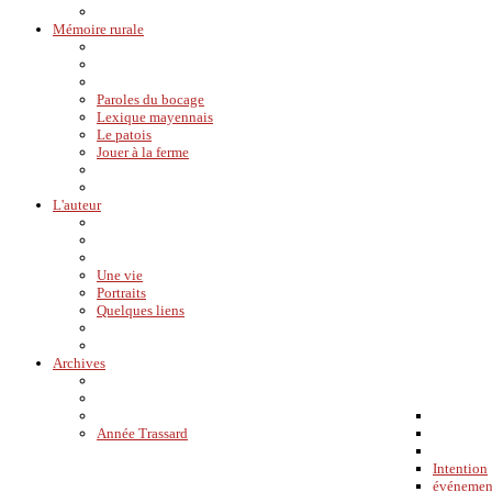
Mémoire rurale
Paroles du bocage
Lexique mayennais
Le patois
Jouer à la ferme
L'auteur
Une vie
Portraits
Quelques liens
Archives
Année Trassard
Intention
événemen