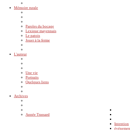
Mémoire rurale
Paroles du bocage
Lexique mayennais
Le patois
Jouer à la ferme
L'auteur
Une vie
Portraits
Quelques liens
Archives
Année Trassard
Intention
événemen