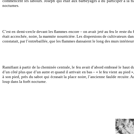
commencent les labours. Joseph qui était aux barbeyages a dû participer à la f
nocturnes.
C’est en demi-cercle devant les flammes encore – on avait jeté au feu le reste du 
était accrochée, noire, la marmite nourricière. Les dispersions de cultivateurs da
constatait, par l’entrebaillée, que les flammes dansaient le long des murs intérieurs
Ramifiant à partir de la cheminée centrale, le feu avait d’abord embrasé le haut d
d’un côté plus que d’un autre et quand il arrivait en bas – « le feu vient au pied 
à son pied, près du sabot qui écrasait la place noire, l’ancienne faulde recuite. Au
loup dans la forêt nocturne.