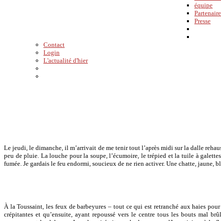
équipe
Partenaire
Presse
Contact
Login
L'actualité d'hier
Le jeudi, le dimanche, il m’arrivait de me tenir tout l’après midi sur la dalle reh
peu de pluie. La louche pour la soupe, l’écumoire, le trépied et la tuile à galett
fumée. Je gardais le feu endormi, soucieux de ne rien activer. Une chatte, jaune, bl
À la Toussaint, les feux de barbeyures – tout ce qui est retranché aux haies pour
crépitantes et qu’ensuite, ayant repoussé vers le centre tous les bouts mal brû