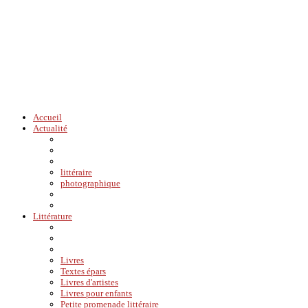
Accueil
Actualité
littéraire
photographique
Littérature
Livres
Textes épars
Livres d'artistes
Livres pour enfants
Petite promenade littéraire