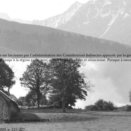
Mais aussi des expositions photographiques, des vernissages…
 sur les routes par l’administration des Contributions Indirectes appuyée par la gen
ol jusqu’à la région parisienne, activité crépusculaire et silencieuse. Puisque à trav
’Oribus,
n° 75, septembre 2009.
2009, p. 225-227.