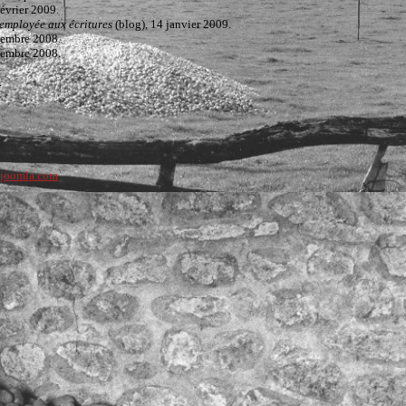
février 2009.
employée aux écritures
(blog), 14 janvier 2009.
cembre 2008.
s... Mais aussi des lectures audios à écouter, des galeries de photos à regarder...
cembre 2008.
.
ujoomla.com