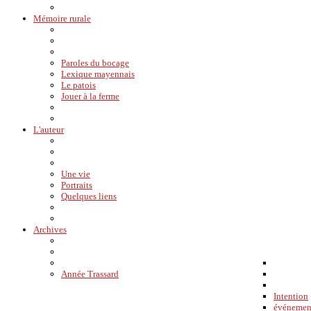
Mémoire rurale
Paroles du bocage
Lexique mayennais
Le patois
Jouer à la ferme
L'auteur
Une vie
Portraits
Quelques liens
Archives
Année Trassard
Intention
événemen