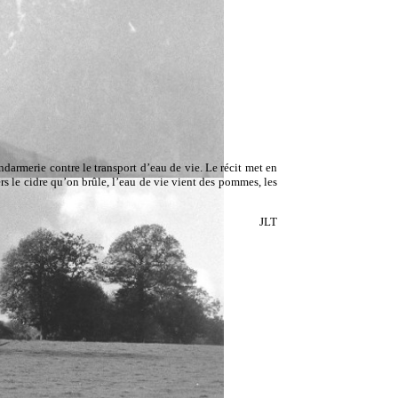
darmerie contre le transport d’eau de vie. Le récit met en
ers le cidre qu’on brûle, l’eau de vie vient des pommes, les
JLT