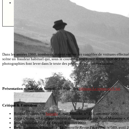
L'actualité
Pour être informé des dernières parutions, des lectures, des colloques… 
Dans les années 1960, nombreux étaient encore les contrôles de voitures effectués
scène un fraudeur habituel qui, sous le couvert d’une petite ferme, livre de l’alco
photographies font lever dans le texte des pommiers en diverses saisons.
Présentation et extrait de
Sanzaki
sur le site des
éditions Le temps qu'il fait
...
Critique & Entretiens :
Roland Bourneuf, «
Sanzaki
»,
nuit blanche
, n° 116, automne 2009.
Alain Olivier, « La longue histoire de la goutte dans le Nord-Mayenne »,
L
Jean-Louis Gouraud,
Le Cheval
, 9 juillet 2009.
Pierre Campion, « Sanzaki »,
La Nouvelle Revue Française
, n°589, avril 