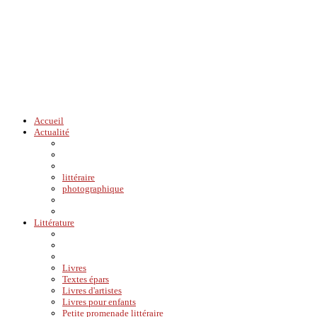
Accueil
Actualité
littéraire
photographique
Littérature
Livres
Textes épars
Livres d'artistes
Livres pour enfants
Petite promenade littéraire