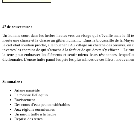
e
4
de couverture :
Un homme court dans les herbes hautes vers un visage qui s’éveille mais le fil te
meute une chasse et la chasse un gibier humain… Dans la broussaille de la Mayen
le ciel était soudain proche, à le toucher ? Au village on cherche des preuves, on 
inverses les chemins de qui s’arrache à la forêt et de qui devra s’y effacer… Le ri
la terre pour embrasser les éléments et sentir mieux leurs résonances, lesquell
dictionnaire. L’encre imite parmi les prés les plus minces de ces filets : mouvemen
Sommaire :
Ariane aranéide
La mesnie Hellequin
Ravissement
Des cours d’eau peu considérables
Aux régions ouraniennes
Un miroir taillé à la hache
Reprise des terres