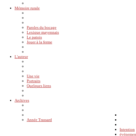
Mémoire rurale
Paroles du bocage
Lexique mayennais
Le patois
Jouer à la ferme
L'auteur
Une vie
Portraits
Quelques liens
Archives
Année Trassard
Intention
événemen