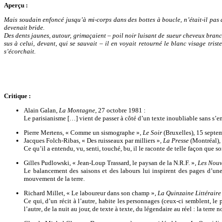
Aperçu
:
Mais soudain enfoncé jusqu’à mi-corps dans des bottes à boucle, n’était-il pas 
devenait bride.
Des dents jaunes, autour, grimaçaient – poil noir luisant de sueur cheveux branc
sus à celui, devant, qui se sauvait – il en voyait retourné le blanc visage trist
s’écorchait.
Critique :
Alain Galan,
La Montagne
, 27 octobre 1981 :
Le parisianisme […] vient de passer à côté d’un texte inoubliable sans s’e
Pierre Mertens, « Comme un sismographe »,
Le Soir
(Bruxelles), 15 septe
Jacques Folch-Ribas, « Des ruisseaux par milliers »,
La Presse
(Montréal),
Ce qu’il a entendu, vu, senti, touché, bu, il le raconte de telle façon que 
Gilles Pudlowski, « Jean-Loup Trassard, le paysan de la N.R.F. »,
Les Nouve
Le balancement des saisons et des labours lui inspirent des pages d’une 
mouvement de la terre.
Richard Millet, « Le laboureur dans son champ »,
La Quinzaine Littéraire
Ce qui, d’un récit à l’autre, habite les personnages (ceux-ci semblent, le 
l’autre, de la nuit au jour, de texte à texte, du légendaire au réel : la ter