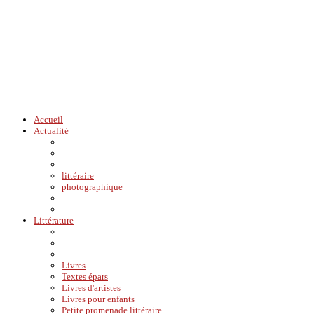
Accueil
Actualité
littéraire
photographique
Littérature
Livres
Textes épars
Livres d'artistes
Livres pour enfants
Petite promenade littéraire