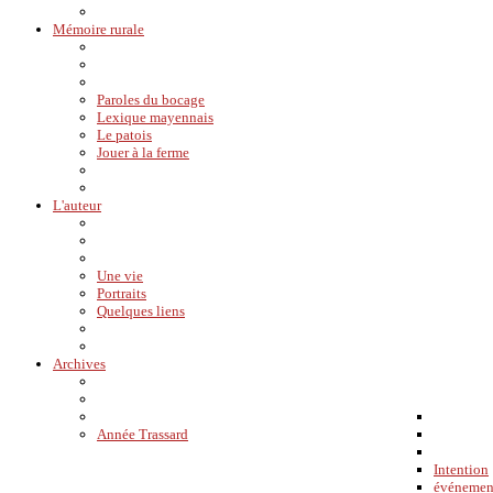
Mémoire rurale
Paroles du bocage
Lexique mayennais
Le patois
Jouer à la ferme
L'auteur
Une vie
Portraits
Quelques liens
Archives
Année Trassard
Intention
événemen