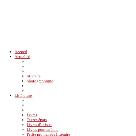
Accueil
Actualité
littéraire
photographique
Littérature
Livres
Textes épars
Livres d'artistes
Livres pour enfants
Petite promenade littéraire