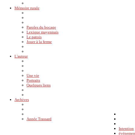
Mémoire rurale
Paroles du bocage
Lexique mayennais
Le patois
Jouer à la ferme
L'auteur
Une vie
Portraits
Quelques liens
Archives
Année Trassard
Intention
événemen