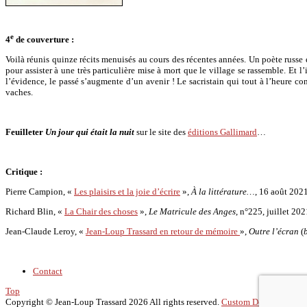
e
4
de couverture :
Voilà réunis quinze récits menuisés au cours des récentes années. Un poète russe
pour assister à une très particulière mise à mort que le village se rassemble. Et l
l’évidence, le passé s’augmente d’un avenir ! Le sacristain qui tout à l’heure co
vaches.
Feuilleter
Un jour qui était la nuit
sur le site des
éditions Gallimard
…
Critique :
Pierre Campion, «
Les plaisirs et la joie d’écrire
»,
À la littérature…
, 16 août 2021
Richard Blin, «
La Chair des choses
»,
Le Matricule des Anges
, n°225, juillet 202
Jean-Claude Leroy, «
Jean-Loup Trassard en retour de mémoire
»,
Outre l’écran
(
Contact
Top
Copyright ©
Jean-Loup Trassard
2026 All rights reserved.
Custom Design by Yo