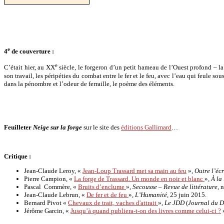
e
4
de couverture :
e
C’était hier, au XX
siècle, le forgeron d’un petit hameau de l’Ouest profond – l
son travail, les péripéties du combat entre le fer et le feu, avec l’eau qui feule 
dans la pénombre et l’odeur de ferraille, le poème des éléments.
Feuilleter
Neige sur la forge
sur le site des
éditions Gallimard
…
Critique :
Jean-Claude Leroy, «
Jean-Loup Trassard met sa main au feu
»,
Outre l’éc
Pierre Campion, «
La forge de Trassard. Un monde en noir et blanc
»,
À la
Pascal Commère, «
Bruits d’enclume
»,
Secousse – Revue de littérature
, 
Jean-Claude Lebrun, «
De fer et de feu
»,
L’Humanité
, 25 juin 2015.
Bernard Pivot «
Chevaux de trait, vaches d'attrait
»,
Le JDD
(
Journal du 
Jérôme Garcin, «
Jusqu’à quand publiera-t-on des livres comme celui-ci ?