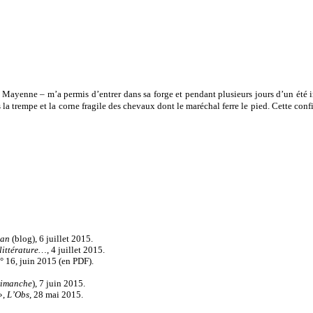
a Mayenne – m’a permis d’entrer dans sa forge et pendant plusieurs jours d’un été 
sous la trempe et la corne fragile des chevaux dont le maréchal ferre le pied. Cette c
ran
(blog), 6 juillet 2015.
 littérature…
, 4 juillet 2015.
n° 16, juin 2015 (en PDF).
Dimanche
), 7 juin 2015.
»,
L’Obs
, 28 mai 2015.