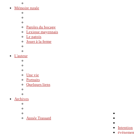
Mémoire rurale
Paroles du bocage
Lexique mayennais
Le patois
Jouer à la ferme
L'auteur
Une vie
Portraits
Quelques liens
Archives
Année Trassard
Intention
événemen