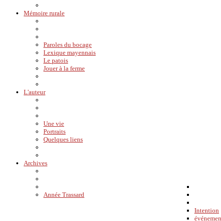
Mémoire rurale
Paroles du bocage
Lexique mayennais
Le patois
Jouer à la ferme
L'auteur
Une vie
Portraits
Quelques liens
Archives
Année Trassard
Intention
événemen