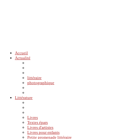
Accueil
Actualité
littéraire
photographique
Littérature
Livres
Textes épars
Livres d'artistes
Livres pour enfants
Petite promenade littéraire