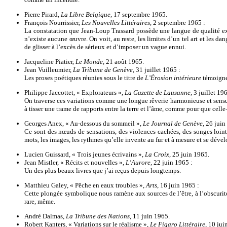
Pierre Pirard,
La Libre Belgique
, 17 septembre 1965.
François Nourrissier,
Les Nouvelles Littéraires
, 2 septembre 1965 :
La constatation que Jean-Loup Trassard possède une langue de qualité exce
n’existe aucune œuvre. On voit, au reste, les limites d’un tel art et les d
de glisser à l’excès de sérieux et d’imposer un vague ennui.
Jacqueline Piatier,
Le Monde
, 21 août 1965.
Jean Vuilleumier,
La Tribune de Genève
, 31 juillet 1965 :
Les proses poétiques réunies sous le titre de
L’Érosion intérieure
témoignen
Philippe Jaccottet, « Explorateurs »,
La Gazette de Lausanne
, 3 juillet 19
On traverse ces variations comme une longue rêverie harmonieuse et sensuell
à tisser une trame de rapports entre la terre et l’âme, comme pour que celle-c
Georges Anex, « Au-dessous du sommeil »,
Le Journal de Genève
, 26 juin
Ce sont des nœuds de sensations, des violences cachées, des songes lointa
mots, les images, les rythmes qu’elle invente au fur et à mesure et se dév
Lucien Guissard, « Trois jeunes écrivains »,
La Croix
, 25 juin 1965.
Jean Mistler, « Récits et nouvelles »,
L’Aurore
, 22 juin 1965 :
Un des plus beaux livres que j’ai reçus depuis longtemps.
Matthieu Galey, « Pêche en eaux troubles »,
Arts
, 16 juin 1965 :
Cette plongée symbolique nous ramène aux sources de l’être, à l’obscurité 
rare, même.
André Dalmas,
La Tribune des Nations
, 11 juin 1965.
Robert Kanters, « Variations sur le réalisme »,
Le Figaro Littéraire
, 10 jui