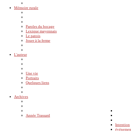
Mémoire rurale
Paroles du bocage
Lexique mayennais
Le patois
Jouer à la ferme
L'auteur
Une vie
Portraits
Quelques liens
Archives
Année Trassard
Intention
événemen