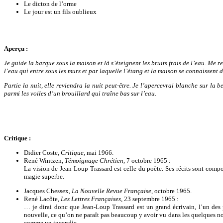
Le dicton de l’orme
Le jour est un fils oublieux
Aperçu
:
Je guide la barque sous la maison et là s’éteignent les bruits frais de l’eau. Me 
l’eau qui entre sous les murs et par laquelle l’étang et la maison se connaissent de
Partie la nuit, elle reviendra la nuit peut-être. Je l’apercevrai blanche sur la 
parmi les voiles d’un brouillard qui traîne bas sur l’eau.
Critique :
Didier Coste,
Critique
, mai 1966.
René Wintzen,
Témoignage Chrétien
, 7 octobre 1965 :
La vision de Jean-Loup Trassard est celle du poète. Ses récits sont comp
magie superbe.
Jacques Chessex,
La Nouvelle Revue Française
, octobre 1965.
René Lacôte,
Les Lettres Françaises
, 23 septembre 1965 :
… je dirai donc que Jean-Loup Trassard est un grand écrivain, l’un des p
nouvelle, ce qu’on ne paraît pas beaucoup y avoir vu dans les quelques note
comme un incendie.