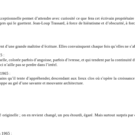
ptionnelle permet d’attendre avec curiosité ce que fera cet écrivain propriétaire 
angers qui le guettent. Jean-Loup Trassard, à force de hiératisme et d’obscurité, à f
t d’une grande maîtrise d’écriture. Elles convainquent chaque fois qu’elles ne 
65 :
e, colorée parfois d’angoisse, parfois d’ivresse, et qui tendent par la continuité d
i n’aille pas se perdre dans l’irréel.
 1965 :
ins qu’il tente d’appréhender, descendant aux lieux clos où s’opère la croissance 
eloppe au gré d’une savante et mouvante architecture.
originelle ; on en revient changé, un peu étourdi, égaré. Mais surtout surpris par 
n 1965 :