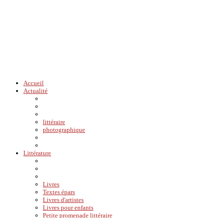
Accueil
Actualité
littéraire
photographique
Littérature
Livres
Textes épars
Livres d'artistes
Livres pour enfants
Petite promenade littéraire