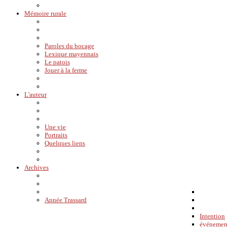
Mémoire rurale
Paroles du bocage
Lexique mayennais
Le patois
Jouer à la ferme
L'auteur
Une vie
Portraits
Quelques liens
Archives
Année Trassard
Intention
événemen