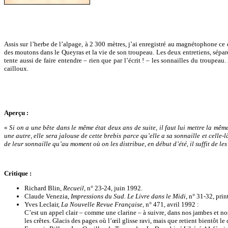
Assis sur l’herbe de l’alpage, à 2 300 mètres, j’ai enregistré au magnétophone ce
des moutons dans le Queyras et la vie de son troupeau. Les deux entretiens, séparés
tente aussi de faire entendre – rien que par l’écrit ! – les sonnailles du troupe
cailloux.
Aperçu :
«
Si on a une bête dans le même état deux ans de suite, il faut lui mettre la même
une autre, elle sera jalouse de cette brebis parce qu’elle a sa sonnaille et celle
de leur sonnaille qu’au moment où on les distribue, en début d’été, il suffit de le
Critique :
Richard Blin,
Recueil,
n° 23-24, juin 1992.
Claude Venezia,
Impressions du Sud. Le Livre dans le Midi,
n° 31-32, pri
Yves Leclair,
La Nouvelle Revue Française,
n° 471, avril 1992 :
C’est un appel clair – comme une clarine – à suivre, dans nos jambes et no
les crêtes. Glacis des pages où l’œil glisse ravi, mais que retient bientôt l