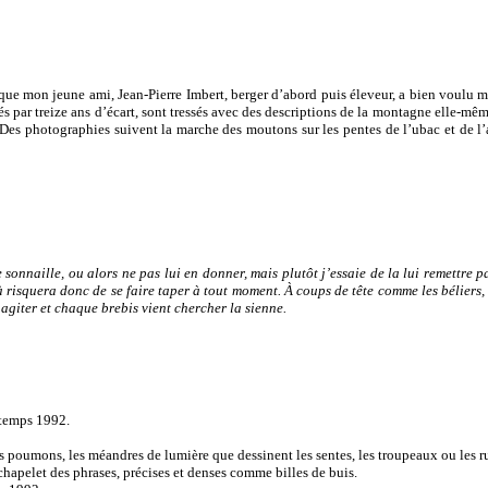
 que mon jeune ami, Jean-Pierre Imbert, berger d’abord puis éleveur, a bien voulu m
 par treize ans d’écart, sont tressés avec des descriptions de la montagne elle-même,
au. Des photographies suivent la marche des moutons sur les pentes de l’ubac et de 
 sonnaille, ou alors ne pas lui en donner, mais plutôt j’essaie de la lui remettre pa
-là risquera donc de se faire taper à tout moment. À coups de tête comme les béliers
s agiter et chaque brebis vient chercher la sienne.
ntemps 1992.
s poumons, les méandres de lumière que dessinent les sentes, les troupeaux ou les ru
e chapelet des phrases, précises et denses comme billes de buis.