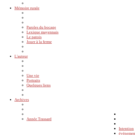
Mémoire rurale
Paroles du bocage
Lexique mayennais
Le patois
Jouer à la ferme
L'auteur
Une vie
Portraits
Quelques liens
Archives
Année Trassard
Intention
événemen