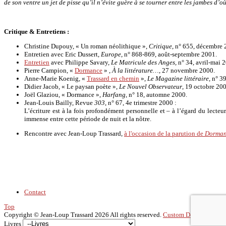
de son ventre un jet de pisse qu’il n’évite guère à se tourner entre les jambes d’où
Critique & Entretiens :
Christine Dupouy, « Un roman néolithique »,
Critique
, n° 655, décembre 
Entretien avec Eric Dussert,
Europe
, n° 868-869, août-septembre 2001.
Entretien
avec Philippe Savary,
Le Matricule des Anges,
n° 34, avril-mai 
Pierre Campion, «
Dormance
» ,
À la littérature…
, 27 novembre 2000.
Anne-Marie Koenig, «
Trassard en chemin
»,
Le Magazine littéraire
, n° 3
Didier Jacob, « Le paysan poète »,
Le Nouvel Observateur
, 19 octobre 20
Joël Glaziou, « Dormance »,
Harfang
, n° 18, automne 2000.
Jean-Louis Bailly, Revue
303
, n° 67, 4e trimestre 2000 :
L’écriture est à la fois profondément personnelle et – à l’égard du lecteu
immense entre cette période de nuit et la nôtre.
Rencontre avec Jean-Loup Trassard,
à l'occasion de la parution de
Dorman
Contact
Top
Copyright ©
Jean-Loup Trassard
2026 All rights reserved.
Custom Design by Yo
Livres