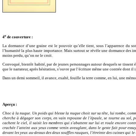
e
4
de couverture :
La dormance d’une graine est le pouvoir qu’elle tient, sous l’apparence du som
l’humanité la plus haute importance. Mais surtout se révèle une dormance des image
moins perdu, qu’on ne le croit.
Convoqué, bientôt habité, par de jeunes personnages autour desquels se tissent é
que le narrateur, après hésitation, s’ouvre par l‘écriture même une contrée dont il i
Dans un demi sommeil, il avance, exalté, fouille la terre comme, en lui, une mémoire
Aperçu :
Choc à la nuque. Un poids qui blesse la nuque choit sur sa tête, lui tombe, comme
cherche à dégager son corps, en vain repousse de l’épaule, se tourne au sol, pr
cachent le ciel, il saisit les membres qui s’abattent sur lui et roule encore cont
crachée l’atteint aux yeux comme venin aveuglant, dans le geste fait pour essuy
devant les yeux au-dessus des deux souffles rauques, l’étreinte des cuisses qui le