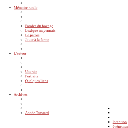
Mémoire rurale
Paroles du bocage
Lexique mayennais
Le patois
Jouer à la ferme
L'auteur
Une vie
Portraits
Quelques liens
Archives
Année Trassard
Intention
événemen