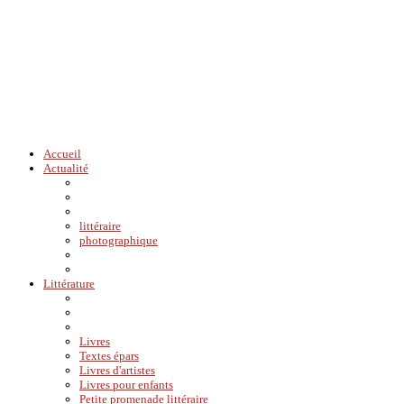
Accueil
Actualité
littéraire
photographique
Littérature
Livres
Textes épars
Livres d'artistes
Livres pour enfants
Petite promenade littéraire