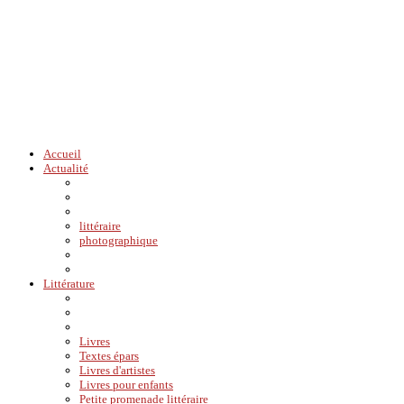
Accueil
Actualité
littéraire
photographique
Littérature
Livres
Textes épars
Livres d'artistes
Livres pour enfants
Petite promenade littéraire