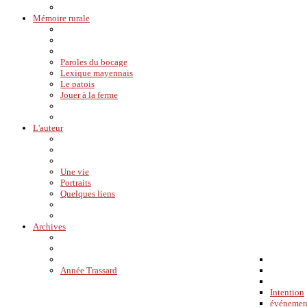
Mémoire rurale
Paroles du bocage
Lexique mayennais
Le patois
Jouer à la ferme
L'auteur
Une vie
Portraits
Quelques liens
Archives
Année Trassard
Intention
événemen