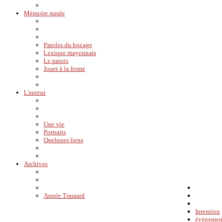
Mémoire rurale
Paroles du bocage
Lexique mayennais
Le patois
Jouer à la ferme
L'auteur
Une vie
Portraits
Quelques liens
Archives
Année Trassard
Intention
événemen