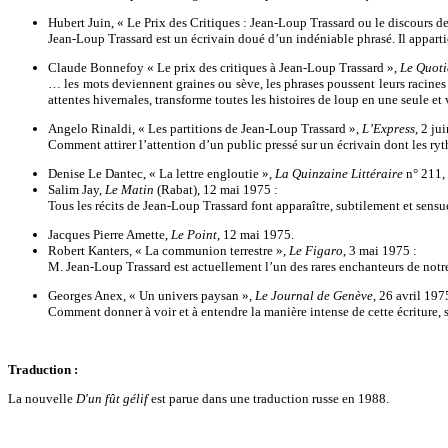
Hubert Juin, « Le Prix des Critiques : Jean-Loup Trassard ou le discours de
Jean-Loup Trassard est un écrivain doué d’un indéniable phrasé. Il appartient
Claude Bonnefoy « Le prix des critiques à Jean-Loup Trassard »,
Le Quoti
… les mots deviennent graines ou sève, les phrases poussent leurs racines et
attentes hivernales, transforme toutes les histoires de loup en une seule et 
Angelo Rinaldi, « Les partitions de Jean-Loup Trassard »,
L’Express
, 2 ju
Comment attirer l’attention d’un public pressé sur un écrivain dont les ryth
Denise Le Dantec, « La lettre engloutie »,
La Quinzaine Littéraire
n° 211, 
Salim Jay,
Le Matin
(Rabat), 12 mai 1975 :
Tous les récits de Jean-Loup Trassard font apparaître, subtilement et sensu
Jacques Pierre Amette,
Le Point
, 12 mai 1975.
Robert Kanters, « La communion terrestre »,
Le Figaro
, 3 mai 1975 :
M. Jean-Loup Trassard est actuellement l’un des rares enchanteurs de notr
Georges Anex, « Un univers paysan »,
Le Journal de Genève
, 26 avril 197
Comment donner à voir et à entendre la manière intense de cette écriture, so
Traduction :
La nouvelle
D'un fût gélif
est parue dans une traduction russe en 1988.