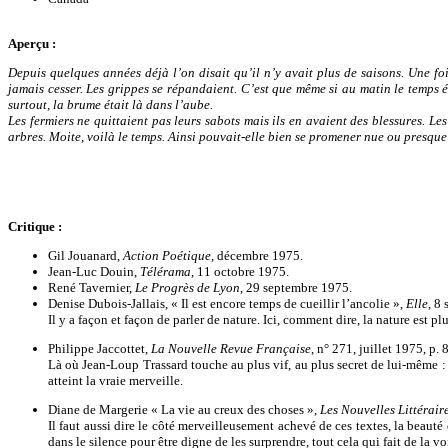
Aperçu
:
Depuis quelques années déjà l’on disait qu’il n’y avait plus de saisons. Une fois
jamais cesser. Les grippes se répandaient. C’est que même si au matin le temps ét
surtout, la brume était là dans l’aube.
Les fermiers ne quittaient pas leurs sabots mais ils en avaient des blessures. Les
arbres. Moite, voilà le temps. Ainsi pouvait-elle bien se promener nue ou presque
Critique :
Gil Jouanard,
Action Poétique
, décembre 1975.
Jean-Luc Douin,
Télérama
, 11 octobre 1975.
René Tavernier,
Le Progrès de Lyon
, 29 septembre 1975.
Denise Dubois-Jallais, « Il est encore temps de cueillir l’ancolie »,
Elle
, 8
Il y a façon et façon de parler de nature. Ici, comment dire, la nature est p
Philippe Jaccottet,
La Nouvelle Revue Française
, n° 271, juillet 1975, p. 
Là où Jean-Loup Trassard touche au plus vif, au plus secret de lui-même :
atteint la vraie merveille.
Diane de Margerie « La vie au creux des choses »,
Les Nouvelles Littérair
Il faut aussi dire le côté merveilleusement achevé de ces textes, la beauté 
dans le silence pour être digne de les surprendre, tout cela qui fait de la