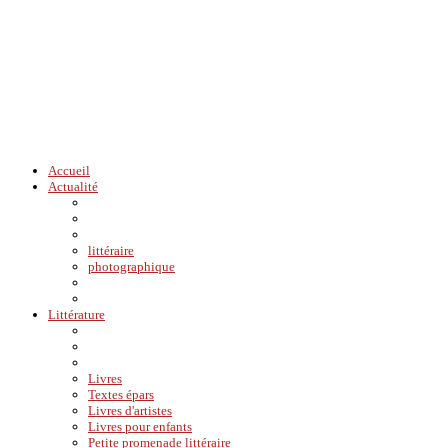
Accueil
Actualité
littéraire
photographique
Littérature
Livres
Textes épars
Livres d'artistes
Livres pour enfants
Petite promenade littéraire